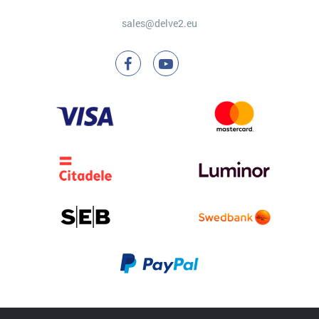
sales@delve2.eu