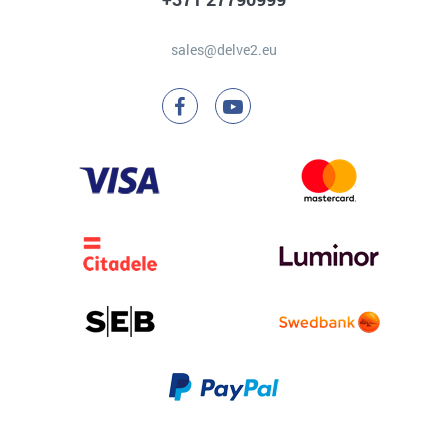
sales@delve2.eu