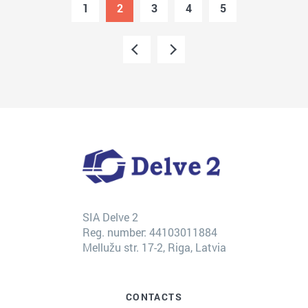
1
2
3
4
5
SIA Delve 2
Reg. number: 44103011884
Mellužu str. 17-2, Riga, Latvia
CONTACTS