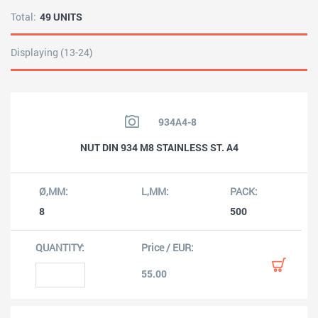
Total:
49 UNITS
Displaying (13-24)
934A4-8
NUT DIN 934 M8 STAINLESS ST. A4
8
500
55.00