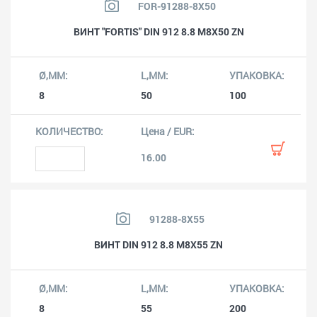
FOR-91288-8X50
ВИНТ "FORTIS" DIN 912 8.8 M8X50 ZN
8
50
100
16.00
91288-8X55
ВИНТ DIN 912 8.8 M8X55 ZN
8
55
200