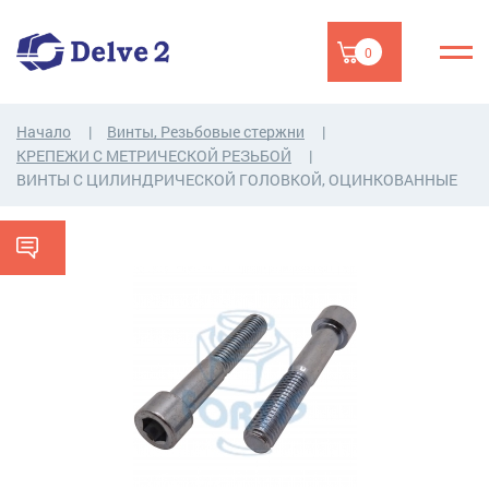
0
Начало
Винты, Резьбовые стержни
КРЕПЕЖИ С МЕТРИЧЕСКОЙ РЕЗЬБОЙ
ВИНТЫ С ЦИЛИНДРИЧЕСКОЙ ГОЛОВКОЙ, ОЦИНКОВАННЫЕ