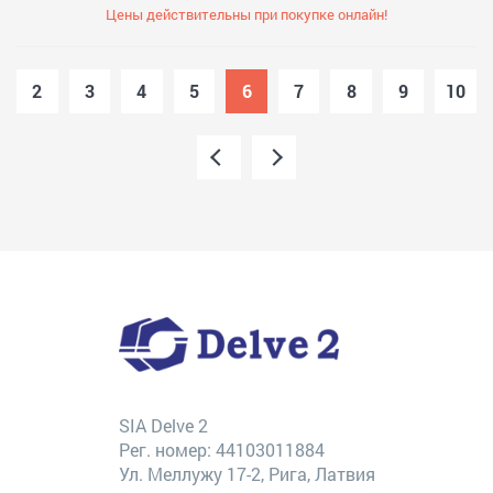
Цены действительны при покупке онлайн!
2
3
4
5
6
7
8
9
10
SIA Delve 2
Рег. номер: 44103011884
Ул. Меллужу 17-2, Рига, Латвия