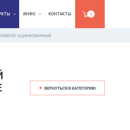
УКТЫ
ИНФО
КОНТАКТЫ
0
ЛОВКОЙ, ОЦИНКОВАННЫЕ
БЕЗОПАСНОСТЬ
ЫШЛЕННАЯ
ТРУДА,
УМАГА,
ИНСТРУМЕНТЫ,
ПРОДАЖА
АБРАЗИВЫ
Й
Е
ВЕРНУТЬСЯ В КАТЕГОРИЮ